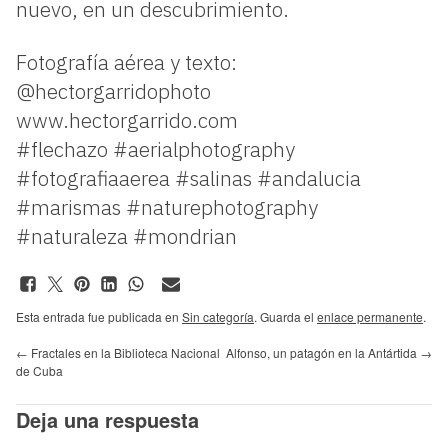
nuevo, en un descubrimiento.
Fotografía aérea y texto:
@hectorgarridophoto
www.hectorgarrido.com
#flechazo #aerialphotography
#fotografiaaerea #salinas #andalucia
#marismas #naturephotography
#naturaleza #mondrian
Esta entrada fue publicada en
Sin categoría
. Guarda el
enlace permanente
.
←
Fractales en la Biblioteca Nacional
Alfonso, un patagón en la Antártida
→
de Cuba
Deja una respuesta