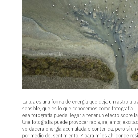
La luz es una forma de energía que deja un rastro a tr
sensible, que es lo que conocemos como fotografía. Lo
esa fotografía puede llegar a tener un efecto sobre 
Una fotografía puede provocar rabia, ira, amor, excitac
verdadera energía acumulada o contenida, pero sí un 
por medio del sentimiento. Y para mí es ahí donde resi