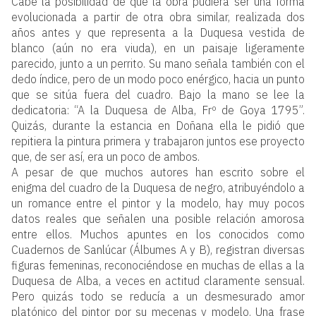
Cabe la posibilidad de que la obra pudiera ser una forma
evolucionada a partir de otra obra similar, realizada dos
años antes y que representa a la Duquesa vestida de
blanco (aún no era viuda), en un paisaje ligeramente
parecido, junto a un perrito. Su mano señala también con el
dedo índice, pero de un modo poco enérgico, hacia un punto
que se sitúa fuera del cuadro. Bajo la mano se lee la
dedicatoria: “A la Duquesa de Alba, Frº de Goya 1795”.
Quizás, durante la estancia en Doñana ella le pidió que
repitiera la pintura primera y trabajaron juntos ese proyecto
que, de ser así, era un poco de ambos.
A pesar de que muchos autores han escrito sobre el
enigma del cuadro de la Duquesa de negro, atribuyéndolo a
un romance entre el pintor y la modelo, hay muy pocos
datos reales que señalen una posible relación amorosa
entre ellos. Muchos apuntes en los conocidos como
Cuadernos de Sanlúcar (Álbumes A y B), registran diversas
figuras femeninas, reconociéndose en muchas de ellas a la
Duquesa de Alba, a veces en actitud claramente sensual.
Pero quizás todo se reducía a un desmesurado amor
platónico del pintor por su mecenas y modelo. Una frase