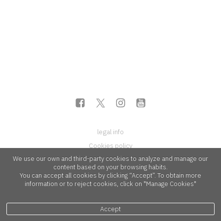
legal info
Cookies policy
We use our own and third-party cookies to analyze and manage our
content based on your browsing habits.
You can accept all cookies by clicking “Accept”. To obtain more
information or to reject cookies, click on "Manage Cookies"
Accept