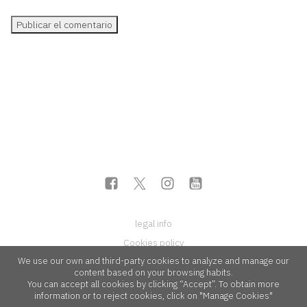
legal info
Cookies policy
We use our own and third-party cookies to analyze and manage our
content based on your browsing habits.
You can accept all cookies by clicking “Accept”. To obtain more
information or to reject cookies, click on "Manage Cookies"