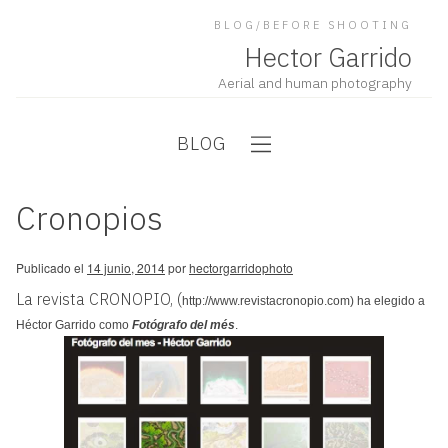
BLOG/BEFORE SHOOTING
Hector Garrido
Aerial and human photography
BLOG
Cronopios
Publicado el
14 junio, 2014
por
hectorgarridophoto
La revista CRONOPIO, (
http://www.revistacronopio.com
) ha elegido a
Héctor Garrido como
Fotógrafo del més
.