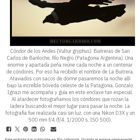
Cóndor de los Andes (Vultur gryphus). Buitreras de San
Carlos de Bariloche, Río Negro (Patagonia Argentina). Una
enorme y apartada peña reúne cada noche a un centenar
de cóndores. Por eso ha recibido el nombre de La Buitrera.
Ataviados con sacos de dormir pasaremos la noche allí
bajo la increíble bóveda celeste de la Patagonia. Gonzalo
Ignazi me acompaña y guía en este enclave tan especial.
Al atardecer fotografiamos los cóndores que rozan la
ladera buscando el mejor lugar para pasar la noche. La
fotografía fue realizada casi sin luz, con una Nikon D3X y un
500 mm f/4 (f/4, 1/2000 s, ISO 500).
Esta entrada fue publicada en
Sin categoría
. Guarda el
enlace permanente
.