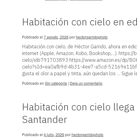
Habitación con cielo en edi
Publicado el
7 agosto, 2026
por
hectorgarridophoto
Habitación con cielo, de Héctor Garrido, ahora en edici
internet (Apple, Amazon, Kobo, Bookshop,…). https
cielo/id6791703893 https://www.amazon.es/dp/B0H
cielo?sId=ea0afb9d-4b31-4ee7-a5cd-52169e11bfc
gusta el olor a papel y tinta, aún quedan los …
Sigue 
Publicado en
Sin categoría
|
Deja un comentario
Habitación con cielo llega 
Santander
Publicado el
4 julio, 2026
por
hectorgarridophoto