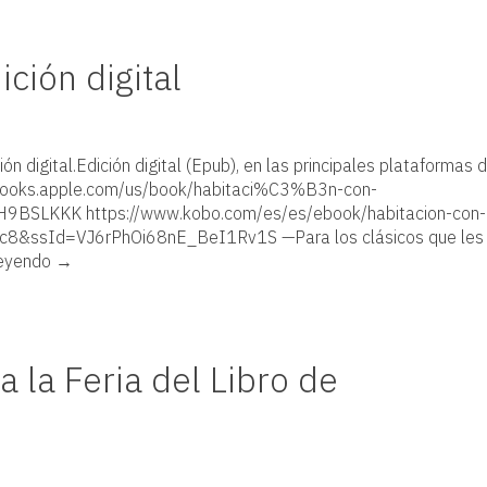
ción digital
ón digital.Edición digital (Epub), en las principales plataformas 
://books.apple.com/us/book/habitaci%C3%B3n-con-
9BSLKKK https://www.kobo.com/es/es/ebook/habitacion-con-
8&ssId=VJ6rPhOi68nE_BeI1Rv1S —Para los clásicos que les
leyendo
→
a la Feria del Libro de